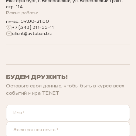
Екатеринбург, г. Березовский, ул. Березовский тракт,
Беговое сообщество TENET
стр. 11А
Режим работы:
пн-вс: 09:00-21:00
+7 (343) 311-55-11
client@avtoban.biz
БУДЕМ ДРУЖИТЬ!
Оставьте свои данные, чтобы быть в курcе всех
событий мира TENET
Имя*
Электронная почта*