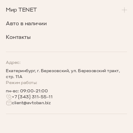
T7
Калькулятор Трейд-Ин
Сервисные акции
Мир TENET
T8
Сравнение комплектаций
Программа «Помощь в пути»
О бренде
Авто в наличии
Кредитные программы
Гарантия
Награды TENET
Контакты
TENET для бизнеса
Руководства по эксплуатации
Новости
Программы страхования
Запись на сервис
Сообщество владельцев TENET
Адрес:
Екатеринбург, г. Березовский, ул. Березовский тракт,
Беговое сообщество TENET
стр. 11А
Режим работы:
пн-вс: 09:00-21:00
+7 (343) 311-55-11
client@avtoban.biz